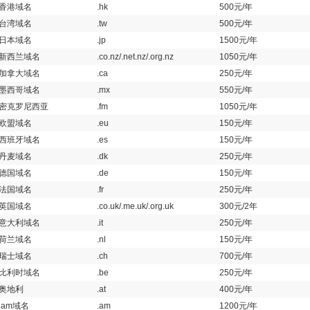
香港域名
.hk
500元/年
台湾域名
.tw
500元/年
日本域名
.jp
1500元/年
新西兰域名
.co.nz/.net.nz/.org.nz
1050元/年
加拿大域名
.ca
250元/年
墨西哥域名
.mx
550元/年
密克罗尼西亚
.fm
1050元/年
欧盟域名
.eu
150元/年
西班牙域名
.es
150元/年
丹麦域名
.dk
250元/年
德国域名
.de
150元/年
法国域名
.fr
250元/年
英国域名
.co.uk/.me.uk/.org.uk
300元/2年
意大利域名
.it
250元/年
荷兰域名
.nl
150元/年
瑞士域名
.ch
700元/年
比利时域名
.be
250元/年
奥地利
.at
400元/年
.am域名
.am
1200元/年