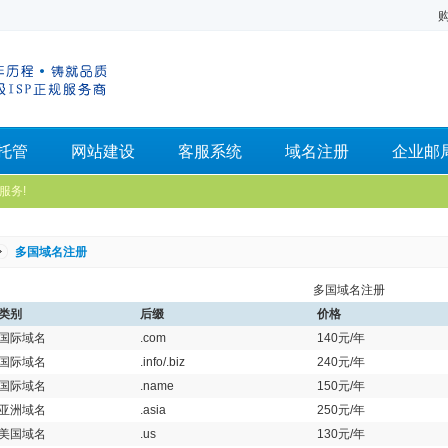
托管
网站建设
客服系统
域名注册
企业邮
服务!
多国域名注册
多国域名注册
类别
后缀
价格
国际域名
.com
140元/年
国际域名
.info/.biz
240元/年
国际域名
.name
150元/年
亚洲域名
.asia
250元/年
美国域名
.us
130元/年