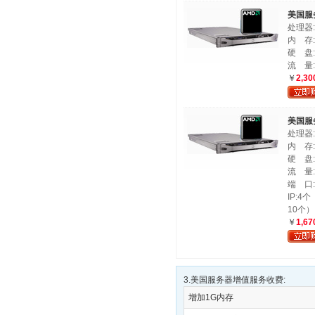
美国服
处理器:A
内 存:
硬 盘:1
流 量:
￥
2,30
美国服
处理器:In
内 存:2
硬 盘:1
流 量:1
端 口:1
IP:
10个）
￥
1,67
3.美国服务器增值服务收费:
增加1G内存